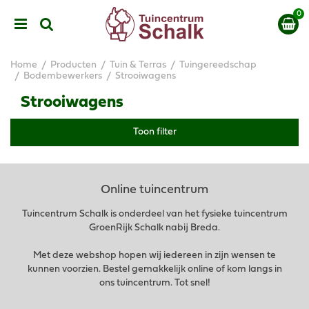
G
a
n
a
a
Home
Producten
Tuin & Terras
Tuingereedschap
r
Bodembewerkers
Strooiwagens
c
Strooiwagens
o
n
t
Toon filter
e
n
t
Online tuincentrum
Tuincentrum Schalk is onderdeel van het fysieke tuincentrum
GroenRijk Schalk nabij Breda.
Met deze webshop hopen wij iedereen in zijn wensen te
kunnen voorzien. Bestel gemakkelijk online of kom langs in
ons tuincentrum. Tot snel!