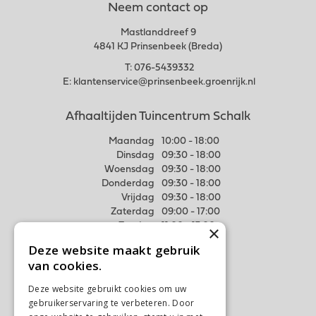
Neem contact op
Mastlanddreef 9
4841 KJ Prinsenbeek (Breda)
T:
076-5439332
E:
klantenservice@prinsenbeek.groenrijk.nl
Afhaaltijden Tuincentrum Schalk
Maandag
10:00 - 18:00
Dinsdag
09:30 - 18:00
Woensdag
09:30 - 18:00
Donderdag
09:30 - 18:00
Vrijdag
09:30 - 18:00
Zaterdag
09:00 - 17:00
Zondag
11:00 - 17:00
×
Deze website maakt gebruik
Meer weten
van cookies.
Algemene voorwaarden
Deze website gebruikt cookies om uw
Privacy Statement
gebruikerservaring te verbeteren. Door
Disclaimer