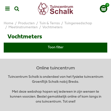
G
a
n
a
a
Home
Producten
Tuin & Terras
Tuingereedschap
r
Meetinstrumenten
Vochtmeters
c
Vochtmeters
o
n
t
Toon filter
e
n
t
Online tuincentrum
Tuincentrum Schalk is onderdeel van het fysieke tuincentrum
GroenRijk Schalk nabij Breda.
Met deze webshop hopen wij iedereen in zijn wensen te
kunnen voorzien. Bestel gemakkelijk online of kom langs in
ons tuincentrum. Tot snel!