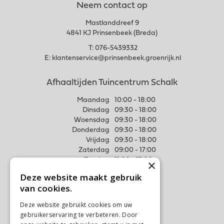
Neem contact op
Mastlanddreef 9
4841 KJ Prinsenbeek (Breda)
T:
076-5439332
E:
klantenservice@prinsenbeek.groenrijk.nl
Afhaaltijden Tuincentrum Schalk
Maandag
10:00 - 18:00
Dinsdag
09:30 - 18:00
Woensdag
09:30 - 18:00
Donderdag
09:30 - 18:00
Vrijdag
09:30 - 18:00
Zaterdag
09:00 - 17:00
Zondag
11:00 - 17:00
×
Deze website maakt gebruik
Meer weten
van cookies.
Algemene voorwaarden
Deze website gebruikt cookies om uw
Privacy Statement
gebruikerservaring te verbeteren. Door
Disclaimer