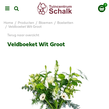
G
a
n
a
a
Home
Producten
Bloemen
Boeketten
r
Veldboeket Wit Groot
c
Terug naar overzicht
o
n
Veldboeket Wit Groot
t
e
n
t