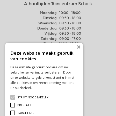
Afhaaltijden Tuincentrum Schalk
Maandag
10:00 - 18:00
Dinsdag
09:30 - 18:00
Woensdag
09:30 - 18:00
Donderdag
09:30 - 18:00
Vrijdag
09:30 - 18:00
Zaterdag
09:00 - 17:00
Zondag
11:00 - 17:00
×
Deze website maakt gebruik
Meer weten
van cookies.
Algemene voorwaarden
Deze website gebruikt cookies om uw
Privacy Statement
gebruikerservaring te verbeteren. Door
Disclaimer
onze website te gebruiken, stemt u in met
alle cookies in overeenstemming met ons
Verzenden & Ophalen
Cookiebeleid.
Lees verder
Retourneren & Ruilen
STRIKT NOODZAKELIJK
Contact
Ons tuincentrum
PRESTATIE
TARGETING