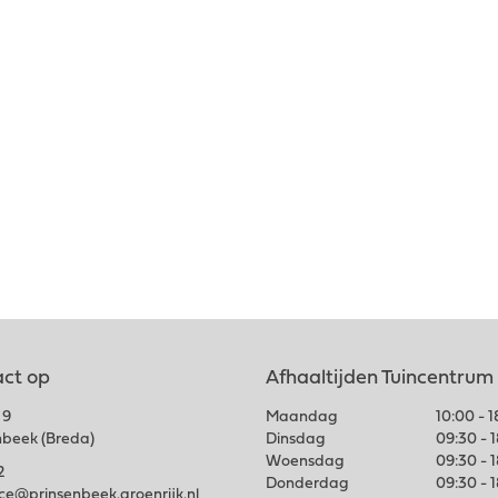
ct op
Afhaaltijden Tuincentrum
 9
Maandag
10:00 - 
nbeek (Breda)
Dinsdag
09:30 - 
Woensdag
09:30 - 
2
Donderdag
09:30 - 
ice@prinsenbeek.groenrijk.nl