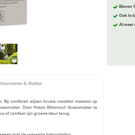
Binnen 
Ook te b
Al meer 
tourneren & Ruilen
 Bij coniferen wijzen bruine naalden meestal op
Groenmaker. Door Pokon Bitterzout Groenmaker te
 of conifeer zijn groene kleur terug.
6 weken met de volgende behandeling.