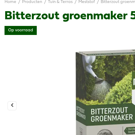
Home
Producten
Tuin & Terras
Meststof
Bitterzout groen
Bitterzout groenmaker
Op voorraad