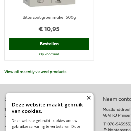
Bitterzout groenmaker 500g
€
10
,
95
Bestellen
Op voorraad
View all recently viewed products
×
Online tuincentrum
Neem conta
Deze website maakt gebruik
van cookies.
Tuincentrum Schalk is onderdeel van het fysieke
Mastlanddreef
tuincentrum GroenRijk Schalk nabij Breda.
4841 KJ Prinse
Deze website gebruikt cookies om uw
T:
076-543933
gebruikerservaring te verbeteren. Door
Met deze webshop hopen wij iedereen in zijn
E:
klantenserv