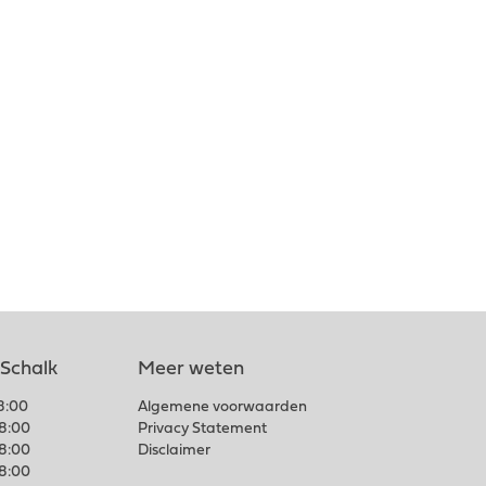
 Schalk
Meer weten
18:00
Algemene voorwaarden
18:00
Privacy Statement
18:00
Disclaimer
18:00