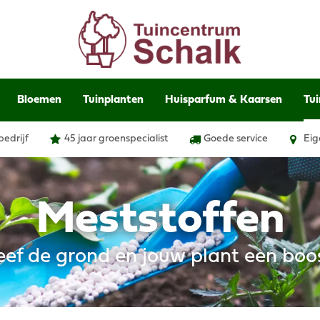
Bloemen
Tuinplanten
Huisparfum & Kaarsen
Tui
bedrijf
45 jaar groenspecialist
Goede service
Eig
Meststoffen
ef de grond en jouw plant een boo