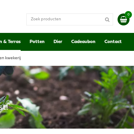
n & Terras
Potten
Dier
Cadeaubon
Contact
en kwekerij
st!