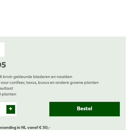
95
lt bruin gekleurde bladeren en naalden
 voor conifeer, taxus, buxus en andere groene planten
esultaat
0 planten
erzending in NL vanaf € 50,-