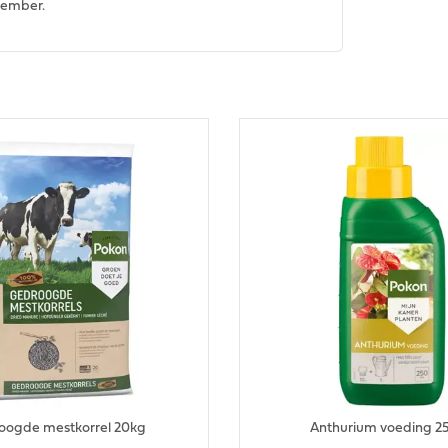
tember.
oogde mestkorrel 20kg
Anthurium voeding 2