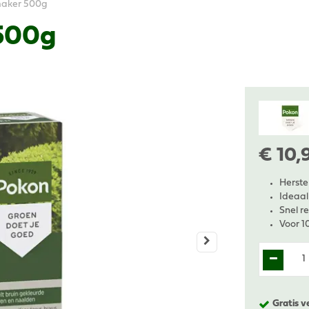
maker 500g
 500g
€
10
,
Herste
Ideaal
Snel r
Voor 1
Gratis v