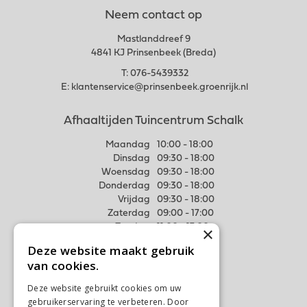
Neem contact op
Mastlanddreef 9
4841 KJ Prinsenbeek (Breda)
T:
076-5439332
E:
klantenservice@prinsenbeek.groenrijk.nl
Afhaaltijden Tuincentrum Schalk
Maandag
10:00 - 18:00
Dinsdag
09:30 - 18:00
Woensdag
09:30 - 18:00
Donderdag
09:30 - 18:00
Vrijdag
09:30 - 18:00
Zaterdag
09:00 - 17:00
Zondag
11:00 - 17:00
×
Deze website maakt gebruik
Meer weten
van cookies.
Algemene voorwaarden
Deze website gebruikt cookies om uw
Privacy Statement
gebruikerservaring te verbeteren. Door