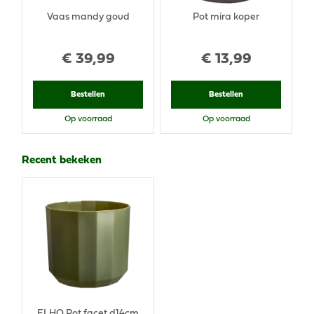
Vaas mandy goud
Pot mira koper
€
39
,
99
€
13
,
99
Bestellen
Bestellen
Op voorraad
Op voorraad
Recent bekeken
ELHO Pot facet d14cm