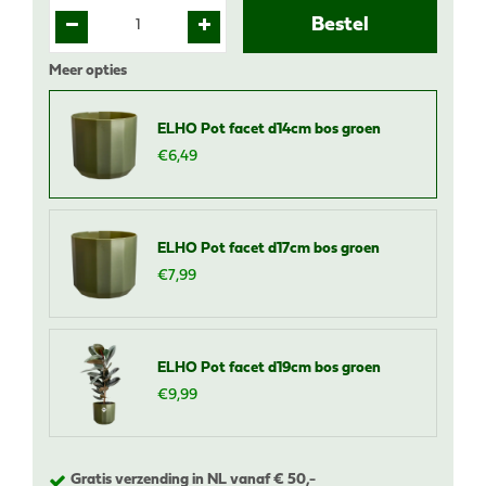
Meer opties
ELHO Pot facet d14cm bos groen
€
6
,
49
ELHO Pot facet d17cm bos groen
€
7
,
99
ELHO Pot facet d19cm bos groen
€
9
,
99
Gratis verzending in NL vanaf € 50,-