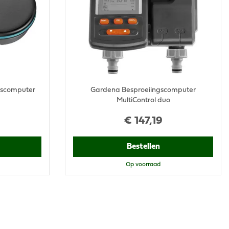
gscomputer
Gardena Besproeiingscomputer
MultiControl duo
€
147
,
19
Bestellen
Op voorraad