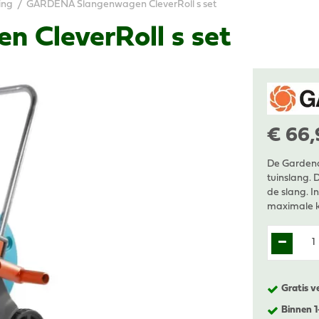
ing
GARDENA Slangenwagen CleverRoll s set
CleverRoll s set
€
66
,
De Gardena
tuinslang. 
de slang. I
maximale k
Gratis v
Binnen 