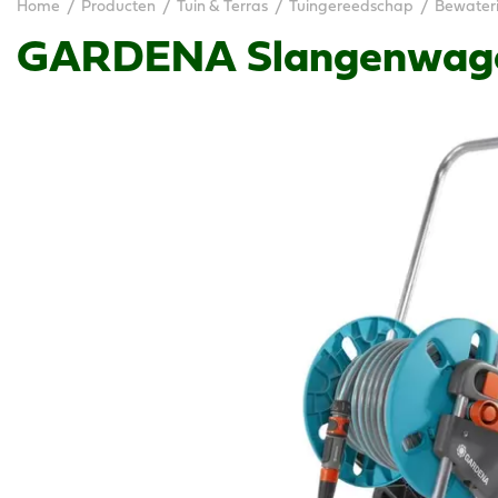
Home
Producten
Tuin & Terras
Tuingereedschap
Bewater
GARDENA Slangenwagen 