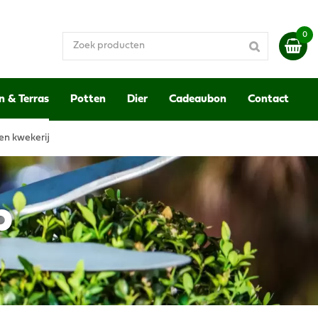
n & Terras
Potten
Dier
Cadeaubon
Contact
en kwekerij
p