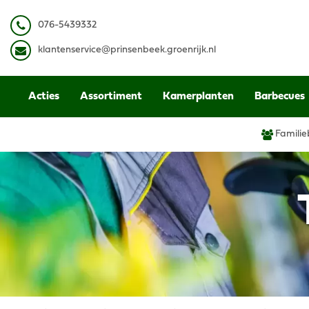
Ga
naar
0
76-5439332
content
k
lantenservice@prinsenbeek.groenrijk.nl
Acties
Assortiment
Kamerplanten
Barbecues
Familie