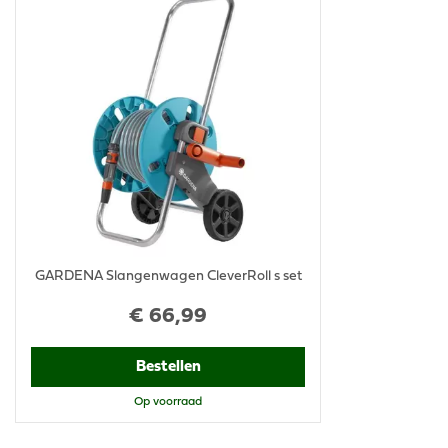
GARDENA Slangenwagen CleverRoll s set
€
66
,
99
Bestellen
Op voorraad