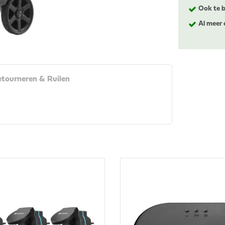
Ook te b
Al meer 
tourneren & Ruilen