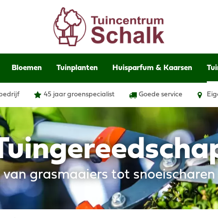
Bloemen
Tuinplanten
Huisparfum & Kaarsen
Tui
bedrijf
45 jaar groenspecialist
Goede service
Eig
Tuingereedscha
van grasmaaiers tot snoeischaren