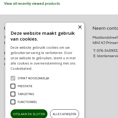
View all recently viewed products
×
Online tuincentrum
Neem conta
Deze website maakt gebruik
van cookies.
Tuincentrum Schalk is onderdeel van het fysieke
Mastlanddreef
tuincentrum GroenRijk Schalk nabij Breda.
4841 KJ Prinse
Deze website gebruikt cookies om uw
T:
076-543933
gebruikerservaring te verbeteren. Door
Met deze webshop hopen wij iedereen in zijn
E:
klantenserv
onze website te gebruiken, stemt u in met
wensen te kunnen voorzien. Bestel gemakkelijk
alle cookies in overeenstemming met ons
online of kom langs in ons tuincentrum. Tot snel!
Cookiebeleid.
Lees verder
STRIKT NOODZAKELIJK
PRESTATIE
TARGETING
FUNCTIONEEL
OPSLAAN EN SLUITEN
ALLES AFWIJZEN