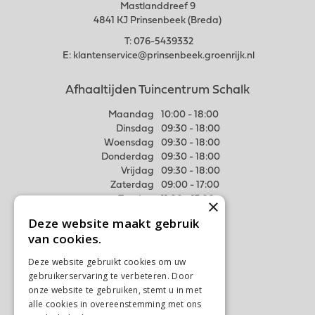
Mastlanddreef 9
4841 KJ Prinsenbeek (Breda)
T:
076-5439332
E:
klantenservice@prinsenbeek.groenrijk.nl
Afhaaltijden Tuincentrum Schalk
Maandag
10:00 - 18:00
Dinsdag
09:30 - 18:00
Woensdag
09:30 - 18:00
Donderdag
09:30 - 18:00
Vrijdag
09:30 - 18:00
Zaterdag
09:00 - 17:00
Zondag
11:00 - 17:00
×
Deze website maakt gebruik
Meer weten
van cookies.
Algemene voorwaarden
Deze website gebruikt cookies om uw
Privacy Statement
gebruikerservaring te verbeteren. Door
Disclaimer
onze website te gebruiken, stemt u in met
alle cookies in overeenstemming met ons
Verzenden & Ophalen