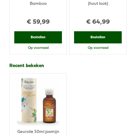
Bamboo
(hout look)
€
59
,
99
€
64
,
99
Bestellen
Bestellen
Op voorraad
Op voorraad
Recent bekeken
Geurolie 50ml jasmijn