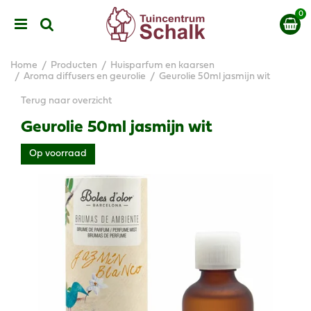
G
a
n
a
a
Home
Producten
Huisparfum en kaarsen
r
Aroma diffusers en geurolie
Geurolie 50ml jasmijn wit
c
Terug naar overzicht
o
n
Geurolie 50ml jasmijn wit
t
e
Op voorraad
n
t