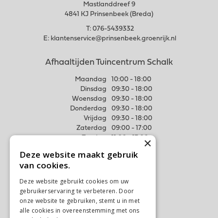
Mastlanddreef 9
4841 KJ Prinsenbeek (Breda)
T:
076-5439332
E:
klantenservice@prinsenbeek.groenrijk.nl
Afhaaltijden Tuincentrum Schalk
Maandag
10:00 - 18:00
Dinsdag
09:30 - 18:00
Woensdag
09:30 - 18:00
Donderdag
09:30 - 18:00
Vrijdag
09:30 - 18:00
Zaterdag
09:00 - 17:00
Zondag
11:00 - 17:00
×
Deze website maakt gebruik
Meer weten
van cookies.
Algemene voorwaarden
Deze website gebruikt cookies om uw
Privacy Statement
gebruikerservaring te verbeteren. Door
Disclaimer
onze website te gebruiken, stemt u in met
alle cookies in overeenstemming met ons
Verzenden & Ophalen