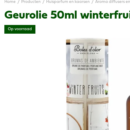
Home
Producten
Huisparfum en kaarsen
Aroma diffusers en
Geurolie 50ml winterfru
Op voorraad