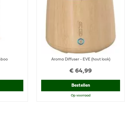
mboo
Aroma Diffuser - EVE (hout look)
€
64
,
99
Bestellen
Op voorraad