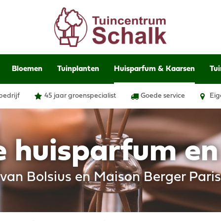
Bloemen
Tuinplanten
Huisparfum & Kaarsen
Tui
bedrijf
45 jaar groenspecialist
Goede service
Eig
e huisparfum e
van Bolsius en Maison Berger Paris