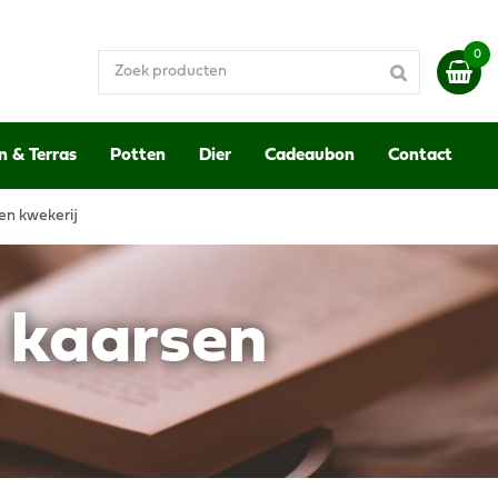
n & Terras
Potten
Dier
Cadeaubon
Contact
en kwekerij
n kaarsen