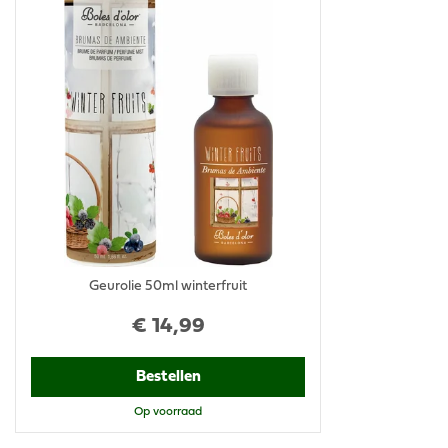
Geurolie 50ml winterfruit
€
14
,
99
Bestellen
Op voorraad