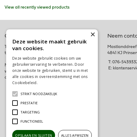
View all recently viewed products
×
Online tuincentrum
Neem conta
Deze website maakt gebruik
van cookies.
Tuincentrum Schalk is onderdeel van het fysieke
Mastlanddreef
tuincentrum GroenRijk Schalk nabij Breda.
4841 KJ Prinse
Deze website gebruikt cookies om uw
T:
076-543933
gebruikerservaring te verbeteren. Door
Met deze webshop hopen wij iedereen in zijn
E:
klantenserv
onze website te gebruiken, stemt u in met
wensen te kunnen voorzien. Bestel gemakkelijk
alle cookies in overeenstemming met ons
online of kom langs in ons tuincentrum. Tot snel!
Cookiebeleid.
Lees verder
STRIKT NOODZAKELIJK
PRESTATIE
TARGETING
FUNCTIONEEL
OPSLAAN EN SLUITEN
ALLES AFWIJZEN