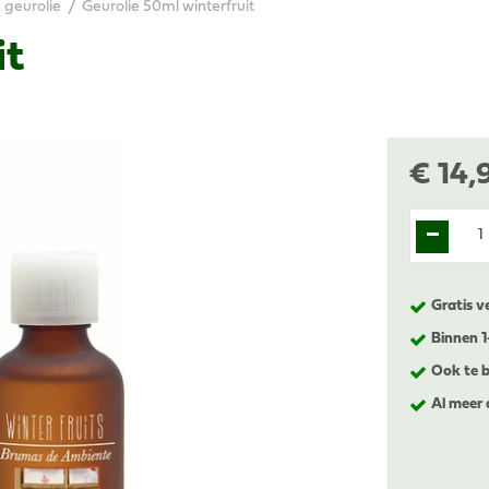
 geurolie
Geurolie 50ml winterfruit
it
€
14
,
Gratis v
Binnen 
Ook te b
Al meer 