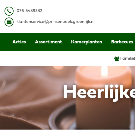
Ga
naar
0
76-5439332
content
k
lantenservice@prinsenbeek.groenrijk.nl
Acties
Assortiment
Kamerplanten
Barbecues
Familie
Heerlijk