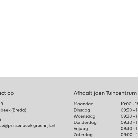
ct op
Afhaaltijden Tuincentrum
 9
Maandag
10:00 - 
nbeek (Breda)
Dinsdag
09:30 - 
Woensdag
09:30 - 
2
Donderdag
09:30 - 
ice@prinsenbeek.groenrijk.nl
Vrijdag
09:30 - 
Zaterdag
09:00 - 