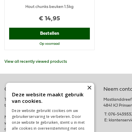
Hout chunks beuken 1.5kg
€
14
,
95
Bestellen
Op voorraad
View all recently viewed products
×
Online tuincentrum
Neem conta
Deze website maakt gebruik
van cookies.
Tuincentrum Schalk is onderdeel van het fysieke
Mastlanddreef
tuincentrum GroenRijk Schalk nabij Breda.
4841 KJ Prinse
Deze website gebruikt cookies om uw
T:
076-543933
gebruikerservaring te verbeteren. Door
Met deze webshop hopen wij iedereen in zijn
E:
klantenserv
onze website te gebruiken, stemt u in met
wensen te kunnen voorzien. Bestel gemakkelijk
alle cookies in overeenstemming met ons
online of kom langs in ons tuincentrum. Tot snel!