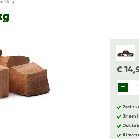
n 1.5kg
kg
€
14
,
Gratis v
Binnen 
Ook te b
Al meer 