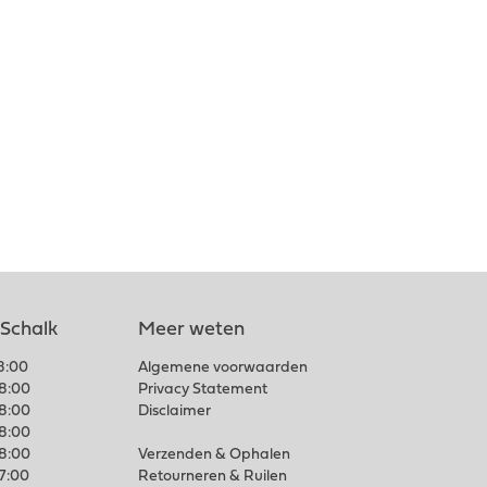
 Schalk
Meer weten
18:00
Algemene voorwaarden
18:00
Privacy Statement
18:00
Disclaimer
18:00
18:00
Verzenden & Ophalen
17:00
Retourneren & Ruilen