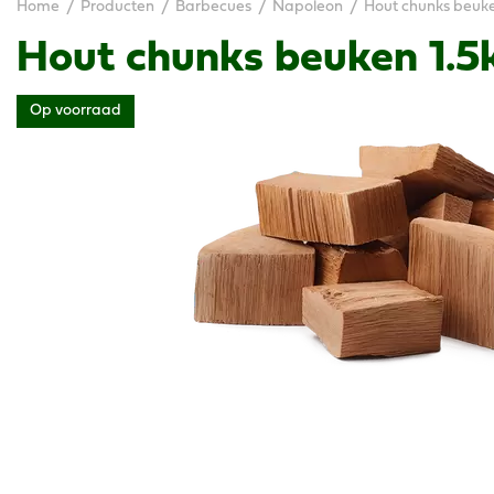
Home
Producten
Barbecues
Napoleon
Hout chunks beuke
Hout chunks beuken 1.5
Op voorraad