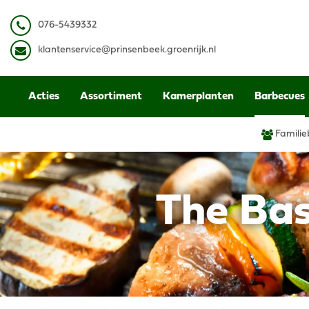
Ga
naar
0
76-5439332
content
k
lantenservice@prinsenbeek.groenrijk.nl
Acties
Assortiment
Kamerplanten
Barbecues
Familie
The Ba