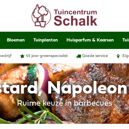
Bloemen
Tuinplanten
Huisparfum & Kaarsen
Tui
bedrijf
45 jaar groenspecialist
Goede service
Eig
stard, Napoleon
Ruime keuze in barbecues