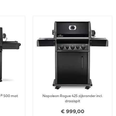
e® 500 mat
Napoleon Rogue 425 zijbrander incl.
draaispit
€
999
,
00