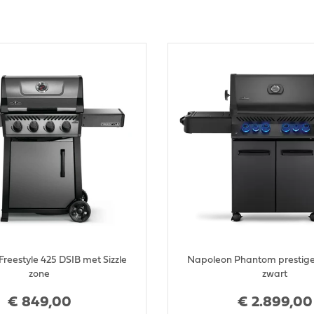
reestyle 425 DSIB met Sizzle
Napoleon Phantom prestig
zone
zwart
€
849
,
00
€
2.899
,
00