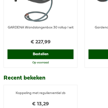
GARDENA Wandslangenbox 30 rollup l wit
Gardena 
€
227
,
99
Bestellen
Op voorraad
Recent bekeken
Koppeling met regulierventiel zb
€
13
,
29