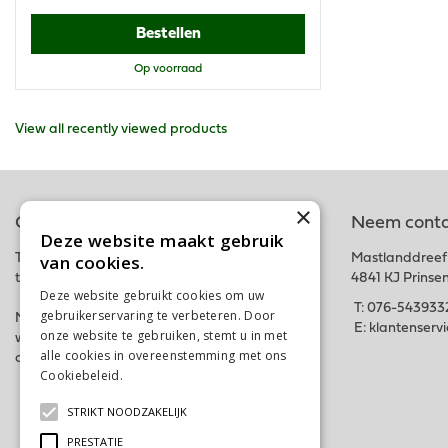
Bestellen
Op voorraad
View all recently viewed products
×
Online tuincentrum
Neem conta
Deze website maakt gebruik
van cookies.
Tuincentrum Schalk is onderdeel van het fysieke
Mastlanddreef
tuincentrum GroenRijk Schalk nabij Breda.
4841 KJ Prinse
Deze website gebruikt cookies om uw
T:
076-543933
gebruikerservaring te verbeteren. Door
Met deze webshop hopen wij iedereen in zijn
E:
klantenserv
onze website te gebruiken, stemt u in met
wensen te kunnen voorzien. Bestel gemakkelijk
alle cookies in overeenstemming met ons
online of kom langs in ons tuincentrum. Tot snel!
Cookiebeleid.
Lees verder
STRIKT NOODZAKELIJK
PRESTATIE