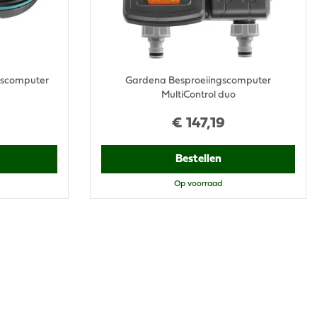
gscomputer
Gardena Besproeiingscomputer
MultiControl duo
€
147
,
19
Bestellen
Op voorraad