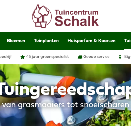
Bloemen
Tuinplanten
Huisparfum & Kaarsen
Tui
bedrijf
45 jaar groenspecialist
Goede service
Eig
Tuingereedscha
van grasmaaiers tot snoeischaren