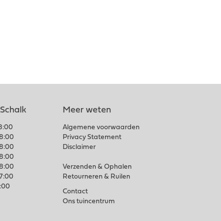
 Schalk
Meer weten
18:00
Algemene voorwaarden
18:00
Privacy Statement
18:00
Disclaimer
18:00
18:00
Verzenden & Ophalen
17:00
Retourneren & Ruilen
7:00
Contact
Ons tuincentrum