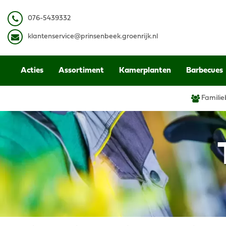
Ga
naar
0
76-5439332
content
k
lantenservice@prinsenbeek.groenrijk.nl
Acties
Assortiment
Kamerplanten
Barbecues
Familie