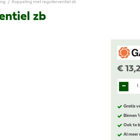
ing
Koppeling met regulierventiel zb
entiel zb
€
13
,
Gratis v
Binnen 
Ook te b
Al meer 