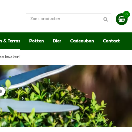
n & Terras
Potten
Dier
Cadeaubon
Contact
en kwekerij
p