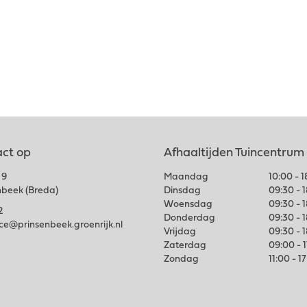
ct op
Afhaaltijden Tuincentrum
 9
Maandag
10:00 - 
nbeek (Breda)
Dinsdag
09:30 - 
Woensdag
09:30 - 
2
Donderdag
09:30 - 
ice@prinsenbeek.groenrijk.nl
Vrijdag
09:30 - 
Zaterdag
09:00 - 
Zondag
11:00 - 1