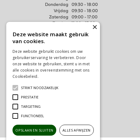
Donderdag
09:30 - 18:00
Vrijdag
09:30 - 18:00
Zaterdag
09:00 - 17:00
Zondag
11:00 - 17:00
×
Deze website maakt gebruik
Meer weten
van cookies.
Algemene voorwaarden
Deze website gebruikt cookies om uw
Privacy Statement
gebruikerservaring te verbeteren. Door
Disclaimer
onze website te gebruiken, stemt u in met
alle cookies in overeenstemming met ons
Verzenden & Ophalen
Cookiebeleid.
Lees verder
Retourneren & Ruilen
STRIKT NOODZAKELIJK
Contact
PRESTATIE
Ons tuincentrum
TARGETING
FUNCTIONEEL
OPSLAAN EN SLUITEN
ALLES AFWIJZEN