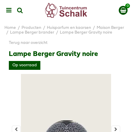
G
a
n
a
a
Home
Producten
Huisparfum en kaarsen
Maison Berger
r
Lampe Berger brander
Lampe Berger Gravity noire
c
Terug naar overzicht
o
n
Lampe Berger Gravity noire
t
e
Op voorraad
n
t