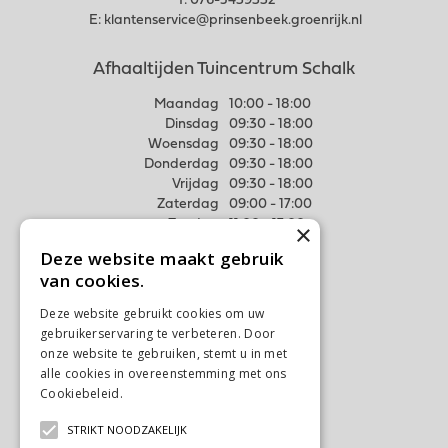
T:
076-5439332
E:
klantenservice@prinsenbeek.groenrijk.nl
Afhaaltijden Tuincentrum Schalk
Maandag
10:00 - 18:00
Dinsdag
09:30 - 18:00
Woensdag
09:30 - 18:00
Donderdag
09:30 - 18:00
Vrijdag
09:30 - 18:00
Zaterdag
09:00 - 17:00
Zondag
11:00 - 17:00
×
Deze website maakt gebruik
Meer weten
van cookies.
Algemene voorwaarden
Deze website gebruikt cookies om uw
Privacy Statement
gebruikerservaring te verbeteren. Door
Disclaimer
onze website te gebruiken, stemt u in met
alle cookies in overeenstemming met ons
Verzenden & Ophalen
Cookiebeleid.
Lees verder
Retourneren & Ruilen
STRIKT NOODZAKELIJK
Contact