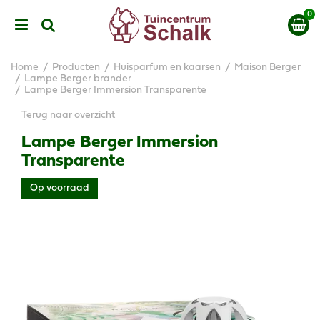
G
a
n
a
a
Home
Producten
Huisparfum en kaarsen
Maison Berger
r
Lampe Berger brander
Lampe Berger Immersion Transparente
c
o
Terug naar overzicht
n
t
Lampe Berger Immersion
e
Transparente
n
t
Op voorraad