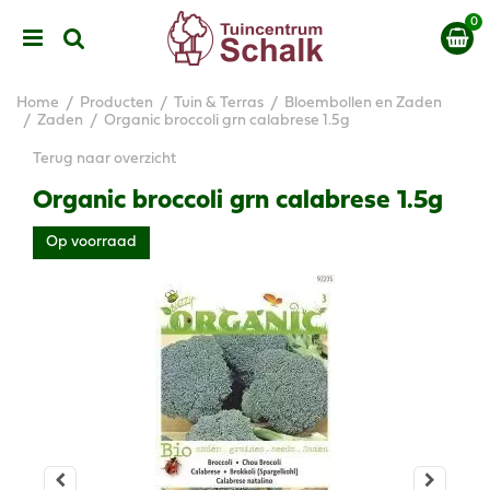
G
a
n
a
a
Home
Producten
Tuin & Terras
Bloembollen en Zaden
r
Zaden
Organic broccoli grn calabrese 1.5g
c
Terug naar overzicht
o
n
Organic broccoli grn calabrese 1.5g
t
e
Op voorraad
n
t