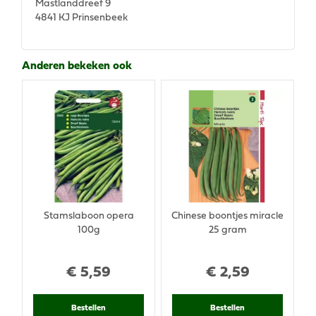
Mastlanddreef 9
4841 KJ Prinsenbeek
Anderen bekeken ook
Stamslaboon opera
Chinese boontjes miracle
100g
25 gram
€
5
,
59
€
2
,
59
Bestellen
Bestellen