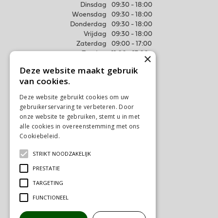
Dinsdag
09:30 - 18:00
Woensdag
09:30 - 18:00
Donderdag
09:30 - 18:00
Vrijdag
09:30 - 18:00
Zaterdag
09:00 - 17:00
Zondag
11:00 - 17:00
×
Deze website maakt gebruik
Meer weten
van cookies.
Algemene voorwaarden
Deze website gebruikt cookies om uw
Privacy Statement
gebruikerservaring te verbeteren. Door
Disclaimer
onze website te gebruiken, stemt u in met
alle cookies in overeenstemming met ons
Verzenden & Ophalen
Cookiebeleid.
Lees verder
Retourneren & Ruilen
STRIKT NOODZAKELIJK
Contact
Ons tuincentrum
PRESTATIE
TARGETING
FUNCTIONEEL