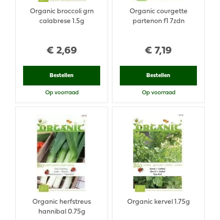
Organic broccoli grn
Organic courgette
calabrese 1.5g
partenon f1 7zdn
€
2
,
69
€
7
,
19
Bestellen
Bestellen
Op voorraad
Op voorraad
Organic herfstreus
Organic kervel 1.75g
hannibal 0.75g