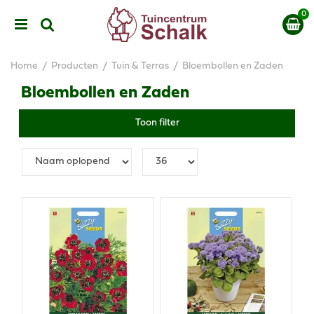
G
a
n
a
a
Home
Producten
Tuin & Terras
Bloembollen en Zaden
r
c
Bloembollen en Zaden
o
n
Toon filter
t
e
n
t