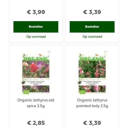
€
3
,
99
€
3
,
39
Bestellen
Bestellen
Op voorraad
Op voorraad
Organic lathyrus old
Organic lathyrus
spice 2.5g
painted lady 2.5g
€
2
,
85
€
3
,
39