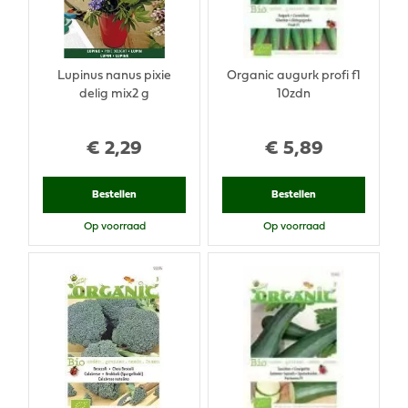
Lupinus nanus pixie
Organic augurk profi f1
delig mix2 g
10zdn
€
2
,
29
€
5
,
89
Bestellen
Bestellen
Op voorraad
Op voorraad