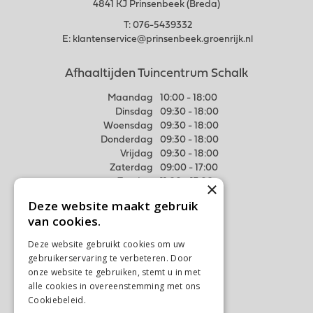
4841 KJ Prinsenbeek (Breda)
T:
076-5439332
E:
klantenservice@prinsenbeek.groenrijk.nl
Afhaaltijden Tuincentrum Schalk
Maandag
10:00 - 18:00
Dinsdag
09:30 - 18:00
Woensdag
09:30 - 18:00
Donderdag
09:30 - 18:00
Vrijdag
09:30 - 18:00
Zaterdag
09:00 - 17:00
Zondag
11:00 - 17:00
×
Deze website maakt gebruik
Meer weten
van cookies.
Algemene voorwaarden
Deze website gebruikt cookies om uw
Privacy Statement
gebruikerservaring te verbeteren. Door
Disclaimer
onze website te gebruiken, stemt u in met
alle cookies in overeenstemming met ons
Verzenden & Ophalen
Cookiebeleid.
Lees verder
Retourneren & Ruilen