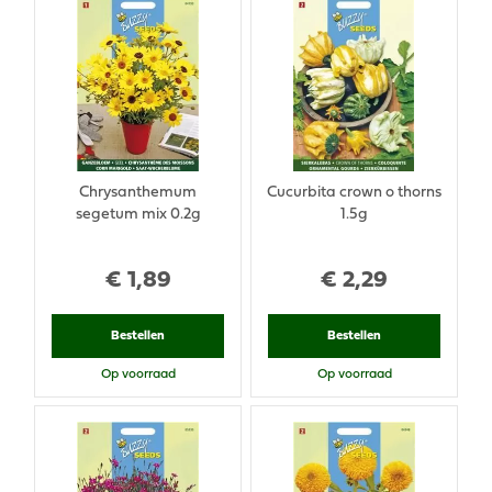
Chrysanthemum
Cucurbita crown o thorns
segetum mix 0.2g
1.5g
€
1
,
89
€
2
,
29
Bestellen
Bestellen
Op voorraad
Op voorraad