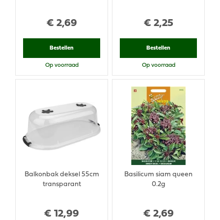
€
2
,
69
€
2
,
25
Bestellen
Bestellen
Op voorraad
Op voorraad
Balkonbak deksel 55cm
Basilicum siam queen
transparant
0.2g
€
12
,
99
€
2
,
69