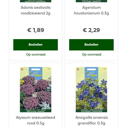
Adonis aestivalis
Ageratum
roodbloeiend 2g
houstonianum 0.3g
€
1
,
89
€
2
,
29
Bestellen
Bestellen
Op voorraad
Op voorraad
Alyssum sneeuwkleed
Anagallis arvensis
rood 0.5g
grandiflor. 0.3g