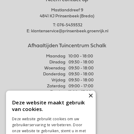
Neem contact op
Mastlanddreef 9
4841 KJ Prinsenbeek (Breda)
T:
076-5439332
E:
klantenservice@prinsenbeek.groenrijk.nl
Afhaaltijden Tuincentrum Schalk
Maandag
10:00 - 18:00
Dinsdag
09:30 - 18:00
Woensdag
09:30 - 18:00
Donderdag
09:30 - 18:00
Vrijdag
09:30 - 18:00
Zaterdag
09:00 - 17:00
Zondag
11:00 - 17:00
×
Deze website maakt gebruik
Meer weten
van cookies.
Algemene voorwaarden
Deze website gebruikt cookies om uw
Privacy Statement
gebruikerservaring te verbeteren. Door
Disclaimer
onze website te gebruiken, stemt u in met