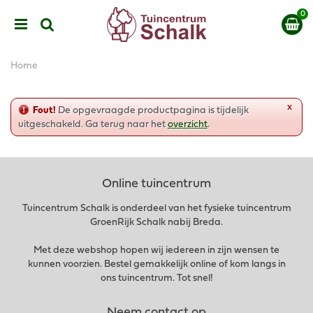
G
a
n
a
a
Home
r
c
o
x
Fout!
De opgevraagde productpagina is tijdelijk
n
uitgeschakeld. Ga terug naar het
overzicht
.
t
e
n
t
Online tuincentrum
Tuincentrum Schalk is onderdeel van het fysieke tuincentrum
GroenRijk Schalk nabij Breda.
Met deze webshop hopen wij iedereen in zijn wensen te
kunnen voorzien. Bestel gemakkelijk online of kom langs in
ons tuincentrum. Tot snel!