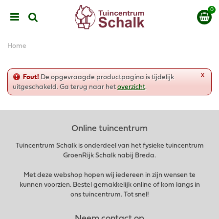
G
a
n
a
a
Home
r
c
o
x
Fout!
De opgevraagde productpagina is tijdelijk
n
uitgeschakeld. Ga terug naar het
overzicht
.
t
e
n
t
Online tuincentrum
Tuincentrum Schalk is onderdeel van het fysieke tuincentrum
GroenRijk Schalk nabij Breda.
Met deze webshop hopen wij iedereen in zijn wensen te
kunnen voorzien. Bestel gemakkelijk online of kom langs in
ons tuincentrum. Tot snel!