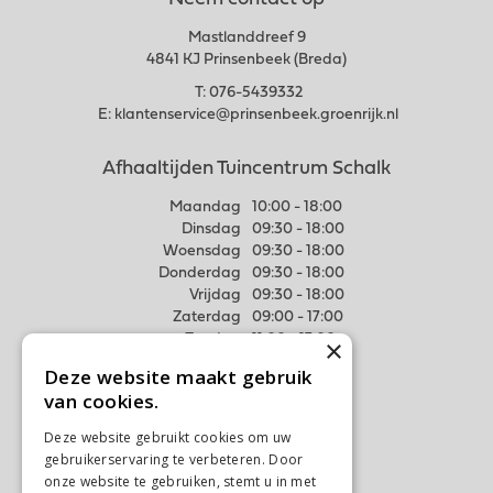
Neem contact op
Mastlanddreef 9
4841 KJ Prinsenbeek (Breda)
T:
076-5439332
E:
klantenservice@prinsenbeek.groenrijk.nl
Afhaaltijden Tuincentrum Schalk
Maandag
10:00 - 18:00
Dinsdag
09:30 - 18:00
Woensdag
09:30 - 18:00
Donderdag
09:30 - 18:00
Vrijdag
09:30 - 18:00
Zaterdag
09:00 - 17:00
Zondag
11:00 - 17:00
×
Deze website maakt gebruik
Meer weten
van cookies.
Algemene voorwaarden
Deze website gebruikt cookies om uw
Privacy Statement
gebruikerservaring te verbeteren. Door
Disclaimer
onze website te gebruiken, stemt u in met