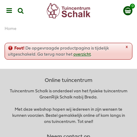
G
a
n
a
a
Home
r
c
o
x
Fout!
De opgevraagde productpagina is tijdelijk
n
uitgeschakeld. Ga terug naar het
overzicht
.
t
e
n
t
Online tuincentrum
Tuincentrum Schalk is onderdeel van het fysieke tuincentrum
GroenRijk Schalk nabij Breda.
Met deze webshop hopen wij iedereen in zijn wensen te
kunnen voorzien. Bestel gemakkelijk online of kom langs in
ons tuincentrum. Tot snel!