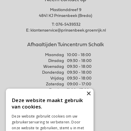
Neem contact op
Mastlanddreef 9
4841 KJ Prinsenbeek (Breda)
T:
076-5439332
E:
klantenservice@prinsenbeek.groenrijk.nl
Afhaaltijden Tuincentrum Schalk
Maandag
10:00 - 18:00
Dinsdag
09:30 - 18:00
Woensdag
09:30 - 18:00
Donderdag
09:30 - 18:00
Vrijdag
09:30 - 18:00
Zaterdag
09:00 - 17:00
Zondag
11:00 - 17:00
×
Deze website maakt gebruik
Meer weten
van cookies.
Algemene voorwaarden
Deze website gebruikt cookies om uw
Privacy Statement
gebruikerservaring te verbeteren. Door
Disclaimer
onze website te gebruiken, stemt u in met