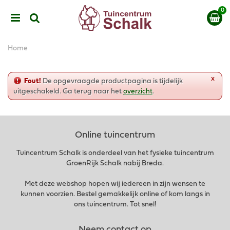
G
a
n
a
a
Home
r
c
o
x
Fout!
De opgevraagde productpagina is tijdelijk
n
uitgeschakeld. Ga terug naar het
overzicht
.
t
e
n
t
Online tuincentrum
Tuincentrum Schalk is onderdeel van het fysieke tuincentrum
GroenRijk Schalk nabij Breda.
Met deze webshop hopen wij iedereen in zijn wensen te
kunnen voorzien. Bestel gemakkelijk online of kom langs in
ons tuincentrum. Tot snel!