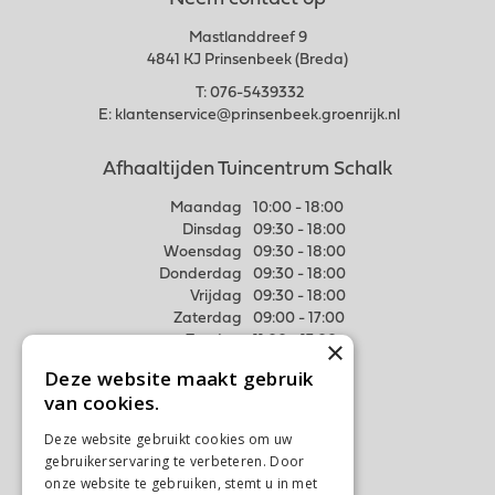
Neem contact op
Mastlanddreef 9
4841 KJ Prinsenbeek (Breda)
T:
076-5439332
E:
klantenservice@prinsenbeek.groenrijk.nl
Afhaaltijden Tuincentrum Schalk
Maandag
10:00 - 18:00
Dinsdag
09:30 - 18:00
Woensdag
09:30 - 18:00
Donderdag
09:30 - 18:00
Vrijdag
09:30 - 18:00
Zaterdag
09:00 - 17:00
Zondag
11:00 - 17:00
×
Deze website maakt gebruik
Meer weten
van cookies.
Algemene voorwaarden
Deze website gebruikt cookies om uw
Privacy Statement
gebruikerservaring te verbeteren. Door
Disclaimer
onze website te gebruiken, stemt u in met