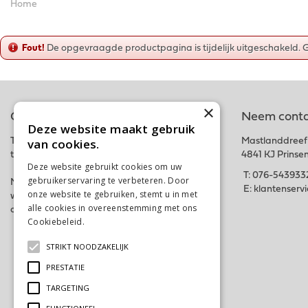
Home
Fout!
De opgevraagde productpagina is tijdelijk uitgeschakeld. 
×
Online tuincentrum
Neem conta
Deze website maakt gebruik
van cookies.
Tuincentrum Schalk is onderdeel van het fysieke
Mastlanddreef
tuincentrum GroenRijk Schalk nabij Breda.
4841 KJ Prinse
Deze website gebruikt cookies om uw
T:
076-543933
gebruikerservaring te verbeteren. Door
Met deze webshop hopen wij iedereen in zijn
E:
klantenserv
onze website te gebruiken, stemt u in met
wensen te kunnen voorzien. Bestel gemakkelijk
alle cookies in overeenstemming met ons
online of kom langs in ons tuincentrum. Tot snel!
Cookiebeleid.
Lees verder
STRIKT NOODZAKELIJK
PRESTATIE
TARGETING