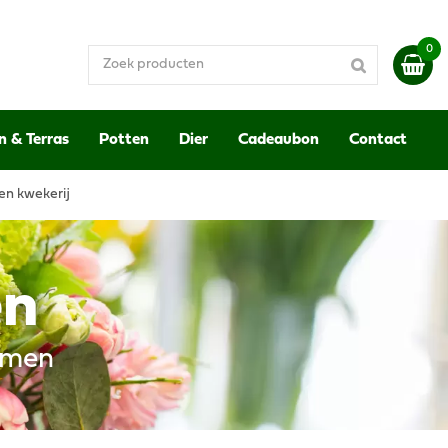
n & Terras
Potten
Dier
Cadeaubon
Contact
en kwekerij
en
emen