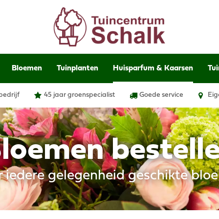
Bloemen
Tuinplanten
Huisparfum & Kaarsen
Tui
bedrijf
45 jaar groenspecialist
Goede service
Eig
loemen bestell
r iedere gelegenheid geschikte blo