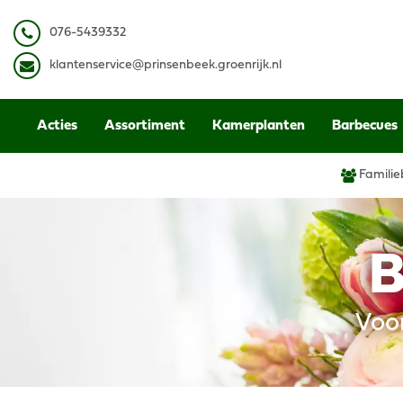
Ga
naar
0
76-5439332
content
k
lantenservice@prinsenbeek.groenrijk.nl
Acties
Assortiment
Kamerplanten
Barbecues
Familie
B
Voo