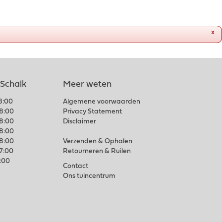
x
 Schalk
Meer weten
18:00
Algemene voorwaarden
18:00
Privacy Statement
18:00
Disclaimer
18:00
18:00
Verzenden & Ophalen
17:00
Retourneren & Ruilen
7:00
Contact
Ons tuincentrum