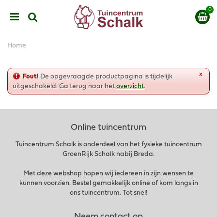
G
a
n
a
a
Home
r
c
o
x
Fout!
De opgevraagde productpagina is tijdelijk
n
uitgeschakeld. Ga terug naar het
overzicht
.
t
e
n
t
Online tuincentrum
Tuincentrum Schalk is onderdeel van het fysieke tuincentrum
GroenRijk Schalk nabij Breda.
Met deze webshop hopen wij iedereen in zijn wensen te
kunnen voorzien. Bestel gemakkelijk online of kom langs in
ons tuincentrum. Tot snel!