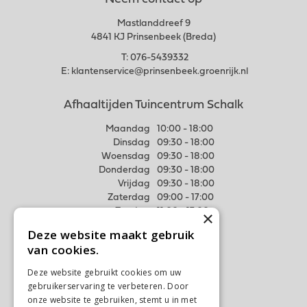
Neem contact op
Mastlanddreef 9
4841 KJ Prinsenbeek (Breda)
T:
076-5439332
E:
klantenservice@prinsenbeek.groenrijk.nl
Afhaaltijden Tuincentrum Schalk
Maandag
10:00 - 18:00
Dinsdag
09:30 - 18:00
Woensdag
09:30 - 18:00
Donderdag
09:30 - 18:00
Vrijdag
09:30 - 18:00
Zaterdag
09:00 - 17:00
Zondag
11:00 - 17:00
×
Deze website maakt gebruik
Meer weten
van cookies.
Algemene voorwaarden
Deze website gebruikt cookies om uw
Privacy Statement
gebruikerservaring te verbeteren. Door
Disclaimer
onze website te gebruiken, stemt u in met