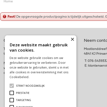
Home
Fout!
De opgevraagde productpagina is tijdelijk uitgeschakeld. 
×
Online tuincentrum
Neem conta
Deze website maakt gebruik
van cookies.
Tuincentrum Schalk is onderdeel van het fysieke
Mastlanddreef
tuincentrum GroenRijk Schalk nabij Breda.
4841 KJ Prinse
Deze website gebruikt cookies om uw
T:
076-543933
gebruikerservaring te verbeteren. Door
Met deze webshop hopen wij iedereen in zijn
E:
klantenserv
onze website te gebruiken, stemt u in met
wensen te kunnen voorzien. Bestel gemakkelijk
alle cookies in overeenstemming met ons
online of kom langs in ons tuincentrum. Tot snel!
Cookiebeleid.
Lees verder
STRIKT NOODZAKELIJK
PRESTATIE
TARGETING