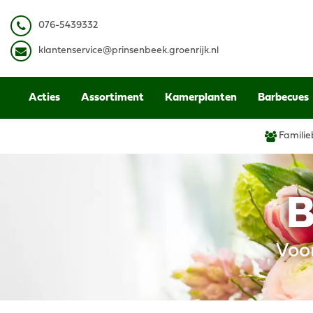
Ga
naar
0
76-5439332
content
k
lantenservice@prinsenbeek.groenrijk.nl
Acties
Assortiment
Kamerplanten
Barbecues
Familie
B
Voo