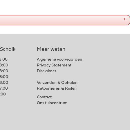
x
 Schalk
Meer weten
18:00
Algemene voorwaarden
18:00
Privacy Statement
18:00
Disclaimer
18:00
18:00
Verzenden & Ophalen
17:00
Retourneren & Ruilen
7:00
Contact
Ons tuincentrum