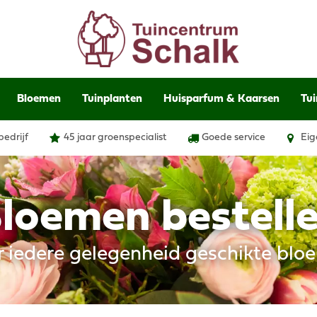
Bloemen
Tuinplanten
Huisparfum & Kaarsen
Tui
bedrijf
45 jaar groenspecialist
Goede service
Eig
loemen bestell
r iedere gelegenheid geschikte blo