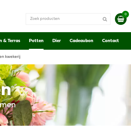
n & Terras
Potten
Dier
Cadeaubon
Contact
en kwekerij
en
emen