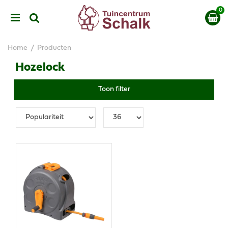
G
a
n
a
a
Home
Producten
r
c
Hozelock
o
n
Toon filter
t
e
n
t