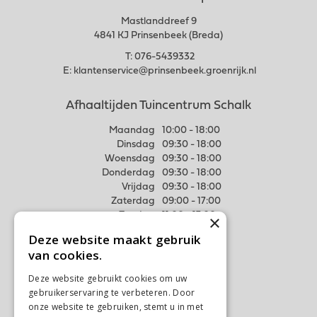
Mastlanddreef 9
4841 KJ Prinsenbeek (Breda)
T:
076-5439332
E:
klantenservice@prinsenbeek.groenrijk.nl
Afhaaltijden Tuincentrum Schalk
Maandag
10:00 - 18:00
Dinsdag
09:30 - 18:00
Woensdag
09:30 - 18:00
Donderdag
09:30 - 18:00
Vrijdag
09:30 - 18:00
Zaterdag
09:00 - 17:00
Zondag
11:00 - 17:00
×
Deze website maakt gebruik
Meer weten
van cookies.
Algemene voorwaarden
Deze website gebruikt cookies om uw
Privacy Statement
gebruikerservaring te verbeteren. Door
Disclaimer
onze website te gebruiken, stemt u in met