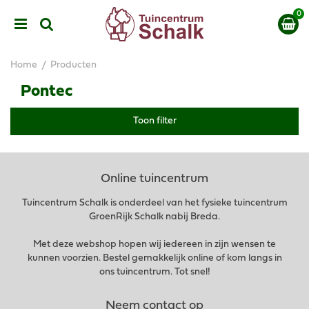
G
a
n
a
a
Home
Producten
r
c
Pontec
o
n
Toon filter
t
e
n
t
Online tuincentrum
Tuincentrum Schalk is onderdeel van het fysieke tuincentrum
GroenRijk Schalk nabij Breda.
Met deze webshop hopen wij iedereen in zijn wensen te
kunnen voorzien. Bestel gemakkelijk online of kom langs in
ons tuincentrum. Tot snel!
Neem contact op