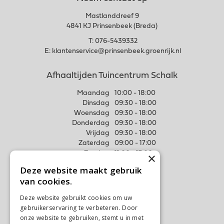
Mastlanddreef 9
4841 KJ Prinsenbeek (Breda)
T:
076-5439332
E:
klantenservice@prinsenbeek.groenrijk.nl
Afhaaltijden Tuincentrum Schalk
Maandag
10:00 - 18:00
Dinsdag
09:30 - 18:00
Woensdag
09:30 - 18:00
Donderdag
09:30 - 18:00
Vrijdag
09:30 - 18:00
Zaterdag
09:00 - 17:00
Zondag
11:00 - 17:00
×
Deze website maakt gebruik
Meer weten
van cookies.
Algemene voorwaarden
Deze website gebruikt cookies om uw
Privacy Statement
gebruikerservaring te verbeteren. Door
Disclaimer
onze website te gebruiken, stemt u in met