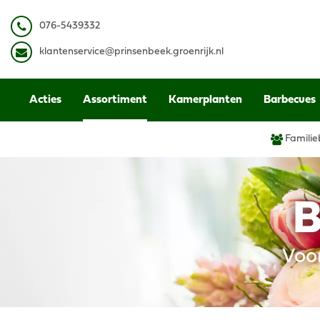
Ga
naar
0
76-5439332
content
k
lantenservice@prinsenbeek.groenrijk.nl
Acties
Assortiment
Kamerplanten
Barbecues
Familie
B
Voo