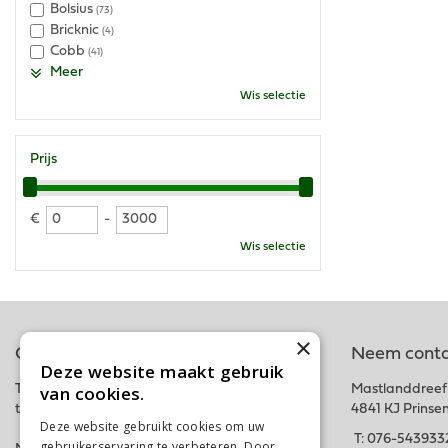
Bolsius
(73)
Bricknic
(4)
Cobb
(41)
Meer
Wis selectie
Prijs
€
-
Wis selectie
×
Online tuincentrum
Neem conta
Deze website maakt gebruik
van cookies.
Tuincentrum Schalk is onderdeel van het fysieke
Mastlanddreef
tuincentrum GroenRijk Schalk nabij Breda.
4841 KJ Prinse
Deze website gebruikt cookies om uw
T:
076-543933
gebruikerservaring te verbeteren. Door