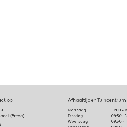
ct op
Afhaaltijden Tuincentrum
 9
Maandag
10:00 - 
nbeek (Breda)
Dinsdag
09:30 - 
Woensdag
09:30 - 
2