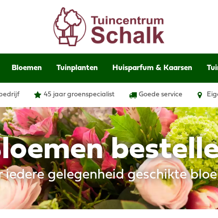
Bloemen
Tuinplanten
Huisparfum & Kaarsen
Tui
bedrijf
45 jaar groenspecialist
Goede service
Eig
loemen bestell
r iedere gelegenheid geschikte blo