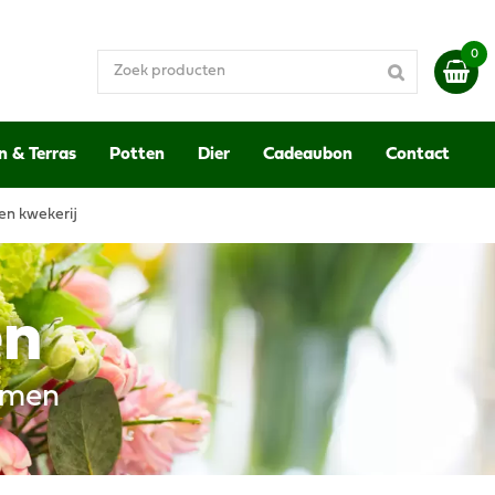
n & Terras
Potten
Dier
Cadeaubon
Contact
en kwekerij
en
emen