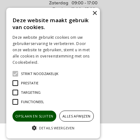
Zaterdag
09:00 - 17:00
Zondag
11:00 - 17:00
×
Deze website maakt gebruik
Meer weten
van cookies.
Algemene voorwaarden
Deze website gebruikt cookies om uw
Privacy Statement
gebruikerservaring te verbeteren. Door
Disclaimer
onze website te gebruiken, stemt u in met
alle cookies in overeenstemming met ons
Verzenden & Ophalen
Cookiebeleid.
Lees verder
Retourneren & Ruilen
STRIKT NOODZAKELIJK
Contact
Ons tuincentrum
PRESTATIE
TARGETING
FUNCTIONEEL
OPSLAAN EN SLUITEN
ALLES AFWIJZEN
DETAILS WEERGEVEN
© Tuincentrum Schalk
Green Solutions