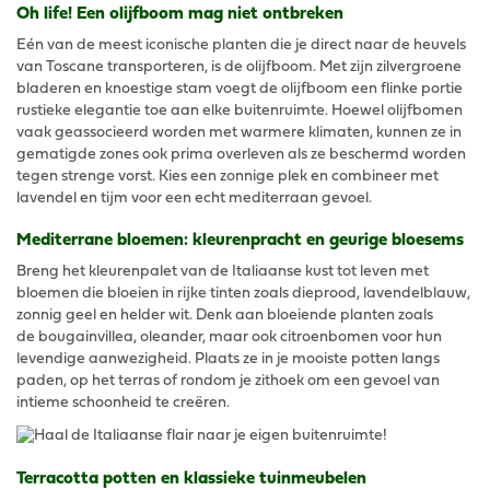
Oh life! Een olijfboom mag niet ontbreken
Eén van de meest iconische planten die je direct naar de heuvels
van Toscane transporteren, is de olijfboom. Met zijn zilvergroene
bladeren en knoestige stam voegt de olijfboom een flinke portie
rustieke elegantie toe aan elke buitenruimte. Hoewel olijfbomen
vaak geassocieerd worden met warmere klimaten, kunnen ze in
gematigde zones ook prima overleven als ze beschermd worden
tegen strenge vorst. Kies een zonnige plek en combineer met
lavendel en tijm voor een echt mediterraan gevoel.
Mediterrane bloemen: kleurenpracht en geurige bloesems
Breng het kleurenpalet van de Italiaanse kust tot leven met
bloemen die bloeien in rijke tinten zoals dieprood, lavendelblauw,
zonnig geel en helder wit. Denk aan bloeiende planten zoals
de bougainvillea, oleander, maar ook citroenbomen voor hun
levendige aanwezigheid. Plaats ze in je mooiste potten langs
paden, op het terras of rondom je zithoek om een gevoel van
intieme schoonheid te creëren.
Terracotta potten en klassieke tuinmeubelen