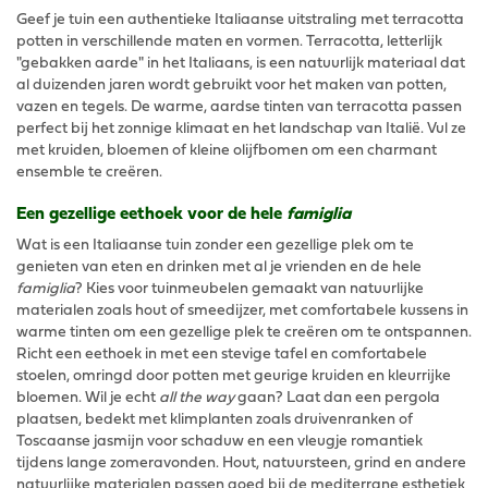
Geef je tuin een authentieke Italiaanse uitstraling met terracotta
potten in verschillende maten en vormen. Terracotta, letterlijk
"gebakken aarde" in het Italiaans, is een natuurlijk materiaal dat
al duizenden jaren wordt gebruikt voor het maken van potten,
vazen en tegels. De warme, aardse tinten van terracotta passen
perfect bij het zonnige klimaat en het landschap van Italië. Vul ze
met kruiden, bloemen of kleine olijfbomen om een charmant
ensemble te creëren.
Een gezellige eethoek voor de hele
famiglia
Wat is een Italiaanse tuin zonder een gezellige plek om te
genieten van eten en drinken met al je vrienden en de hele
famiglia
? Kies voor tuinmeubelen gemaakt van natuurlijke
materialen zoals hout of smeedijzer, met comfortabele kussens in
warme tinten om een gezellige plek te creëren om te ontspannen.
Richt een eethoek in met een stevige tafel en comfortabele
stoelen, omringd door potten met geurige kruiden en kleurrijke
bloemen. Wil je echt
all the way
gaan? Laat dan een pergola
plaatsen, bedekt met klimplanten zoals druivenranken of
Toscaanse jasmijn voor schaduw en een vleugje romantiek
tijdens lange zomeravonden. Hout, natuursteen, grind en andere
natuurlijke materialen passen goed bij de mediterrane esthetiek