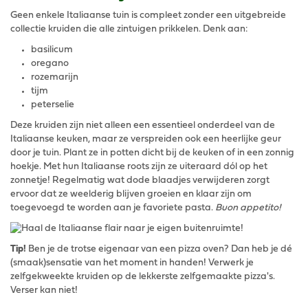
Geen enkele Italiaanse tuin is compleet zonder een uitgebreide
collectie kruiden die alle zintuigen prikkelen. Denk aan:
basilicum
oregano
rozemarijn
tijm
peterselie
Deze kruiden zijn niet alleen een essentieel onderdeel van de
Italiaanse keuken, maar ze verspreiden ook een heerlijke geur
door je tuin. Plant ze in potten dicht bij de keuken of in een zonnig
hoekje. Met hun Italiaanse roots zijn ze uiteraard dól op het
zonnetje! Regelmatig wat dode blaadjes verwijderen zorgt
ervoor dat ze weelderig blijven groeien en klaar zijn om
toegevoegd te worden aan je favoriete pasta.
Buon appetito!
Tip!
Ben je de trotse eigenaar van een pizza oven? Dan heb je dé
(smaak)sensatie van het moment in handen! Verwerk je
zelfgekweekte kruiden op de lekkerste zelfgemaakte pizza's.
Verser kan niet!