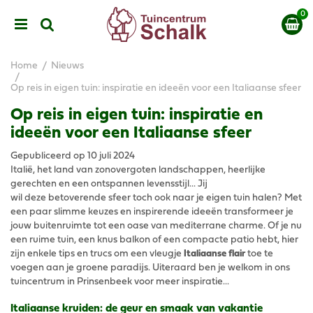
G
a
n
a
a
Home
Nieuws
r
Op reis in eigen tuin: inspiratie en ideeën voor een Italiaanse sfeer
c
o
Op reis in eigen tuin: inspiratie en
n
ideeën voor een Italiaanse sfeer
t
e
Gepubliceerd op
10 juli 2024
n
Italië, het land van zonovergoten landschappen, heerlijke
t
gerechten en een ontspannen levensstijl... Jij
wil deze betoverende sfeer toch ook naar je eigen tuin halen? Met
een paar slimme keuzes en inspirerende ideeën transformeer je
jouw buitenruimte tot een oase van mediterrane charme. Of je nu
een ruime tuin, een knus balkon of een compacte patio hebt, hier
zijn enkele tips en trucs om een vleugje
Italiaanse flair
toe te
voegen aan je groene paradijs. Uiteraard ben je welkom in ons
tuincentrum in Prinsenbeek voor meer inspiratie...
Italiaanse kruiden: de geur en smaak van vakantie