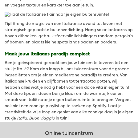
en voegen textuur en karakter toe aan je tuin.
Tip!
Breng de magie van een Italiaanse avond tot leven met
strategisch geplaatste buitenverlichting. Hang solar lantaarns op
boven zithoeken, gebruik sfeervolle lichtslingers rondom pergola's
of bomen, en plaats kleine spots langs paden en borders.
Maak jouw Italiaans paradijs compleet
Ben je geïnspireerd geraakt om jouw tuin om te toveren tot een
stukje Italië? Kom dan langs bij ons tuincentrum voor de groene
ingrediënten om je eigen mediterrane paradijs te creëren. Van
Italiaanse kruiden en olijfbomen tot terracotta potten, wij
hebben alles wat je nodig hebt voor een dolce vita in eigen tuin!
Met deze tips en ideeën ben je klaar om de warmte, kleur en
smaak van Italië naar je eigen buitenruimte te brengen. Vergeet
ook niet een zonnige playlist op te zoeken op Spotify. Laat je
creativiteit de vrije loop en geniet van elke zonnige dag in je eigen
stukje
Italia
.
Buon viaggio
in tuin!
Online tuincentrum