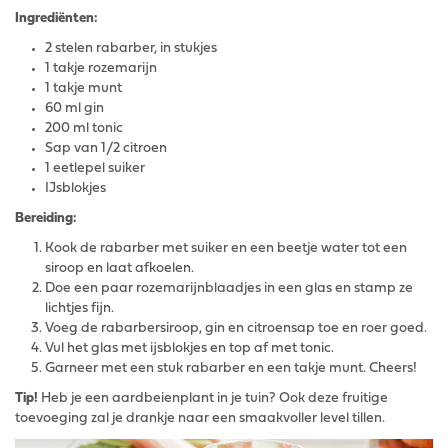
Ingrediënten:
2 stelen rabarber, in stukjes
1 takje rozemarijn
1 takje munt
60 ml gin
200 ml tonic
Sap van 1/2 citroen
1 eetlepel suiker
IJsblokjes
Bereiding:
Kook de rabarber met suiker en een beetje water tot een
siroop en laat afkoelen.
Doe een paar rozemarijnblaadjes in een glas en stamp ze
lichtjes fijn.
Voeg de rabarbersiroop, gin en citroensap toe en roer goed.
Vul het glas met ijsblokjes en top af met tonic.
Garneer met een stuk rabarber en een takje munt. Cheers!
Tip!
Heb je een aardbeienplant in je tuin? Ook deze fruitige
toevoeging zal je drankje naar een smaakvoller level tillen.