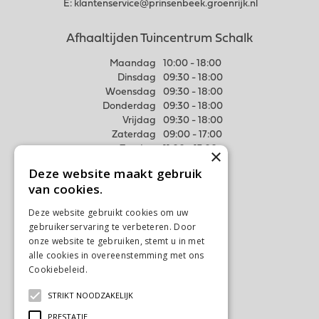
E:
klantenservice@prinsenbeek.groenrijk.nl
Afhaaltijden Tuincentrum Schalk
Maandag
10:00 - 18:00
Dinsdag
09:30 - 18:00
Woensdag
09:30 - 18:00
Donderdag
09:30 - 18:00
Vrijdag
09:30 - 18:00
Zaterdag
09:00 - 17:00
Zondag
11:00 - 17:00
×
Deze website maakt gebruik
Meer weten
van cookies.
Algemene voorwaarden
Deze website gebruikt cookies om uw
Privacy Statement
gebruikerservaring te verbeteren. Door
Disclaimer
onze website te gebruiken, stemt u in met
alle cookies in overeenstemming met ons
Verzenden & Ophalen
Cookiebeleid.
Lees verder
Retourneren & Ruilen
STRIKT NOODZAKELIJK
Contact
Ons tuincentrum
PRESTATIE