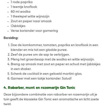
1 rode paprika
1 teentje knoflook
60 ml wodka
1 theelepel witte wijnazijn
Zout en peper naar smaak
IJsblokjes
Verse koriander voor garnering
Bereiding:
Doe de komkommer, tomaten, paprika en knoflook in een
blender en mix tot een gladde puree.
Zeef de puree om de sap te verkrijgen.
Meng het groentesap met de wodka en witte wijnazijn.
Breng op smaak met zout en peper en schud met ijsblokjes
in een shaker.
Schenk de cocktail in een gekoeld martini-glas.
Garneer met een takje koriander. Salud!
4. Rabarber, munt en rozemarijn Gin Tonic
Deze bijzondere combinatie van rabarber en rozemarijn uit je
tuin geeft de klassieke Gin Tonic een aromatische en licht zoete
twist.