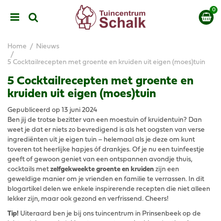
G
a
n
a
a
Home
Nieuws
r
5 Cocktailrecepten met groente en kruiden uit eigen (moes)tuin
c
o
5 Cocktailrecepten met groente en
n
kruiden uit eigen (moes)tuin
t
e
Gepubliceerd op
13 juni 2024
n
Ben jij de trotse bezitter van een moestuin of kruidentuin? Dan
t
weet je dat er niets zo bevredigend is als het oogsten van verse
ingrediënten uit je eigen tuin – helemaal als je deze om kunt
toveren tot heerlijke hapjes óf drankjes. Of je nu een tuinfeestje
geeft of gewoon geniet van een ontspannen avondje thuis,
cocktails met
zelfgekweekte groente en kruiden
zijn een
geweldige manier om je vrienden en familie te verrassen. In dit
blogartikel delen we enkele inspirerende recepten die niet alleen
lekker zijn, maar ook gezond en verfrissend. Cheers!
Tip!
Uiteraard ben je bij ons tuincentrum in Prinsenbeek op de