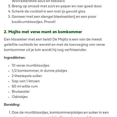
Worcestershire saus en tabasco.
Breng op smaak met zout en peper en roer goed door.
Schenk de cocktail in een met ijs gevuld glas.
Garneer met een stengel bleekselderij en een paar
basilicumblaadjes. Proost!
2. Mojito met verse munt en komkommer
Een klassieker met een twist! De Mojito is een van de meest
geliefde cocktails ter wereld en met de toevoeging van verse
komkommer uit je tuin wordt hij nog verfrissender.
Ingrediënten:
10 verse muntblaadjes
1/2 komkommer, in dunne plakjes
2 theelepels suiker
Sap van 1 limoen
60 ml witte rum
Bruiswater
IJsblokjes
Bereiding:
Doe de muntblaadjes, komkommerplakjes en suiker in een