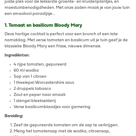
juiste plek voor de lekkerste groente- en kruidenplantjes, én
moestuinbenodigdheden. Met onze zaden maak je van jouw tuin
een smaakvol paradijsje…
1. Tomaat en basilicum Bloody Mary
Deze hartige cocktail is perfect voor een brunch of een late
namiddag. Met verse tomaten en basilicum uit je tuin geef je de
klassieke Bloody Mary een frisse, nieuwe dimensie.
Ingrediënten:
4 rijpe tomaten, gepureerd
60 ml wodka
Sap van 1 citroen
1 theelepel Worcestershire saus
2 druppels tabasco
Zout en peper naar smaak
1 stengel bleekselderij
Verse basilicumblaadjes voor garnering
Bereiding:
Zeef de gepureerde tomaten om de sap te verkrijgen.
Meng het tomatensap met de wodka, citroensap,