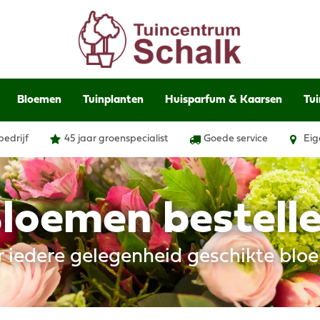
Bloemen
Tuinplanten
Huisparfum & Kaarsen
Tui
bedrijf
45 jaar groenspecialist
Goede service
Eig
loemen bestell
r iedere gelegenheid geschikte blo