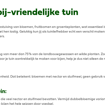
j-vriendelijke tuin
estuiving van bloemen, fruitbomen en groenteplanten, wat essentieel is
 hen lastig. Gelukkig kun jij als tuinliefhebber echt een verschil maken.
ers.
iving van meer dan 75% van de landbouwgewassen en wilde planten. Zo
 je tuin aantrekkelijk te maken voor bijen, help je dus niet alleen de n
genheid. Dat betekent: bloemen met nectar en stuifmeel, geen gebruik v
in:
n die veel nectar en stuifmeel bevatten. Vermijd dubbelbloemige variant
e bijen het hele seizoen door voedsel.