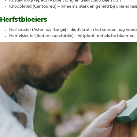
Kattekruid (Nepeta) – Bloeit lang en trekt volop bijen aan.
Knoopkruid (Centaurea) – Inheems, sterk en geliefd bij allerlei ins
Herfstbloeiers
Herfstaster (Aster novi-belgii) – Biedt laat in het seizoen nog voeds
Hemelsleutel (Sedum spectabile) – Vetplant met platte bloemen, p