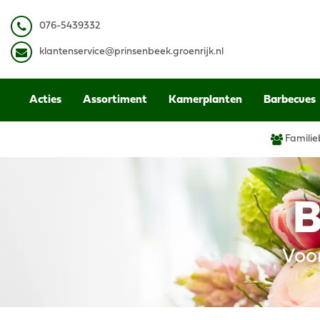
Ga
naar
0
76-5439332
content
k
lantenservice@prinsenbeek.groenrijk.nl
Acties
Assortiment
Kamerplanten
Barbecues
Familie
B
Voo