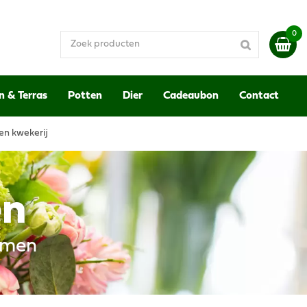
n & Terras
Potten
Dier
Cadeaubon
Contact
en kwekerij
en
emen