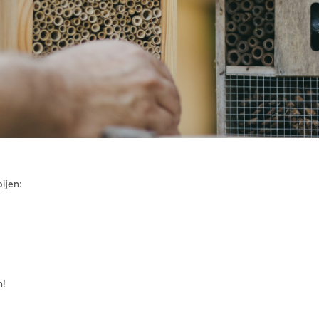
ijen:
n!