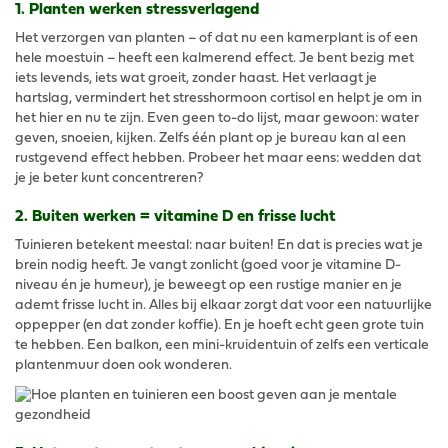
1. Planten werken stressverlagend
Het verzorgen van planten – of dat nu een kamerplant is of een
hele moestuin – heeft een kalmerend effect. Je bent bezig met
iets levends, iets wat groeit, zonder haast. Het verlaagt je
hartslag, vermindert het stresshormoon cortisol en helpt je om in
het hier en nu te zijn. Even geen to-do lijst, maar gewoon: water
geven, snoeien, kijken. Zelfs één plant op je bureau kan al een
rustgevend effect hebben. Probeer het maar eens: wedden dat
je je beter kunt concentreren?
2. Buiten werken = vitamine D en frisse lucht
Tuinieren betekent meestal: naar buiten! En dat is precies wat je
brein nodig heeft. Je vangt zonlicht (goed voor je vitamine D-
niveau én je humeur), je beweegt op een rustige manier en je
ademt frisse lucht in. Alles bij elkaar zorgt dat voor een natuurlijke
oppepper (en dat zonder koffie). En je hoeft echt geen grote tuin
te hebben. Een balkon, een mini-kruidentuin of zelfs een verticale
plantenmuur doen ook wonderen.