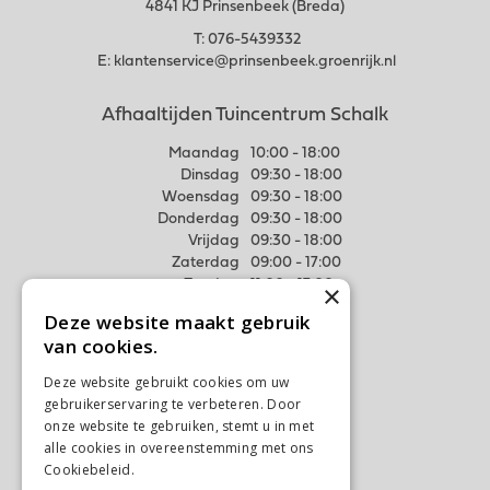
4841 KJ Prinsenbeek (Breda)
T:
076-5439332
E:
klantenservice@prinsenbeek.groenrijk.nl
Afhaaltijden Tuincentrum Schalk
Maandag
10:00 - 18:00
Dinsdag
09:30 - 18:00
Woensdag
09:30 - 18:00
Donderdag
09:30 - 18:00
Vrijdag
09:30 - 18:00
Zaterdag
09:00 - 17:00
Zondag
11:00 - 17:00
×
Deze website maakt gebruik
Meer weten
van cookies.
Algemene voorwaarden
Deze website gebruikt cookies om uw
Privacy Statement
gebruikerservaring te verbeteren. Door
Disclaimer
onze website te gebruiken, stemt u in met
alle cookies in overeenstemming met ons
Verzenden & Ophalen
Cookiebeleid.
Lees verder
Retourneren & Ruilen