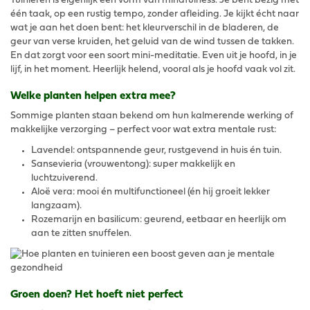
Tuinieren is eigenlijk een vorm van mindfulness. Je bent bezig met
één taak, op een rustig tempo, zonder afleiding. Je kijkt écht naar
wat je aan het doen bent: het kleurverschil in de bladeren, de
geur van verse kruiden, het geluid van de wind tussen de takken.
En dat zorgt voor een soort mini-meditatie. Even uit je hoofd, in je
lijf, in het moment. Heerlijk helend, vooral als je hoofd vaak vol zit.
Welke planten helpen extra mee?
Sommige planten staan bekend om hun kalmerende werking of
makkelijke verzorging – perfect voor wat extra mentale rust:
Lavendel: ontspannende geur, rustgevend in huis én tuin.
Sansevieria (vrouwentong): super makkelijk en
luchtzuiverend.
Aloë vera: mooi én multifunctioneel (én hij groeit lekker
langzaam).
Rozemarijn en basilicum: geurend, eetbaar en heerlijk om
aan te zitten snuffelen.
Groen doen? Het hoeft niet perfect