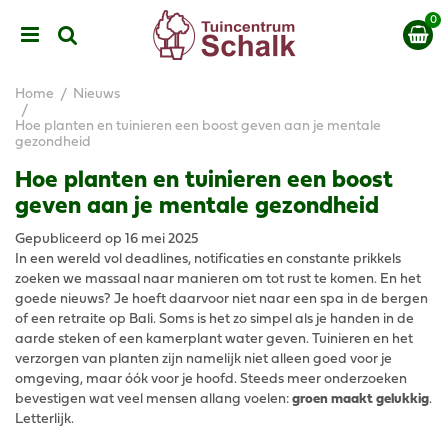
G
a
n
a
a
Home
Nieuws
r
Hoe planten en tuinieren een boost geven aan je mentale
c
gezondheid
o
n
Hoe planten en tuinieren een boost
t
geven aan je mentale gezondheid
e
n
Gepubliceerd op
16 mei 2025
t
In een wereld vol deadlines, notificaties en constante prikkels
zoeken we massaal naar manieren om tot rust te komen. En het
goede nieuws? Je hoeft daarvoor niet naar een spa in de bergen
of een retraite op Bali. Soms is het zo simpel als je handen in de
aarde steken of een kamerplant water geven. Tuinieren en het
verzorgen van planten zijn namelijk niet alleen goed voor je
omgeving, maar óók voor je hoofd. Steeds meer onderzoeken
bevestigen wat veel mensen allang voelen:
groen maakt gelukkig
.
Letterlijk.