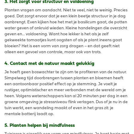
3. Het zorgt voor structuur en voldoening
Planten vragen om aandacht. Niet te veel, niet te weinig. Precies
goed. Dat zorgt ervoor dat je een klein beetje structuur in je dag
aanbrengt. Even kijken hoe het met je basilicum gaat, de potten
water geven of onkruid wieden. Kleine handelingen die overzicht
geven en... voldoening. Want hoe lekker is het als je zelf
gekweekte tomaatjes kunt oogsten of als je plant ineens gaat
bloeien? Het is een vorm van zorg dragen – en dat geeft niet
alleen een gevoel van controle, maar ook van trots.
4. Contact met de natuur maakt gelukkig
Je hoeft geen boswachter te zijn om te profiteren van de natuur.
Simpelweg tijd doorbrengen tussen planten en bloemen heeft
een aantoonbaar positief effect op je stemming. Je voelt je
rustiger, optimistischer en meer verbonden met de wereld om je
heen. Volgens wetenschappers kan al 20 minuten per dag in een
groene omgeving je stressniveau flink verlagen. Dus of je nu in de
tuin werkt, een wandeling maakt of even in het gras zit: je
mentale batterij laadt op.
5. Planten helpen bij mindfulness