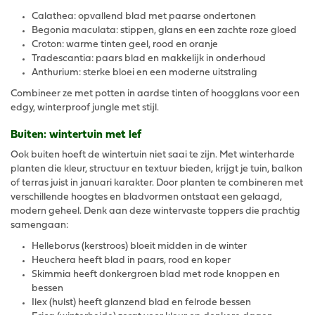
Calathea: opvallend blad met paarse ondertonen
Begonia maculata: stippen, glans en een zachte roze gloed
Croton: warme tinten geel, rood en oranje
Tradescantia: paars blad en makkelijk in onderhoud
Anthurium: sterke bloei en een moderne uitstraling
Combineer ze met potten in aardse tinten of hoogglans voor een
edgy, winterproof jungle met stijl.
Buiten: wintertuin met lef
Ook buiten hoeft de wintertuin niet saai te zijn. Met winterharde
planten die kleur, structuur en textuur bieden, krijgt je tuin, balkon
of terras juist in januari karakter. Door planten te combineren met
verschillende hoogtes en bladvormen ontstaat een gelaagd,
modern geheel. Denk aan deze wintervaste toppers die prachtig
samengaan:
Helleborus (kerstroos) bloeit midden in de winter
Heuchera heeft blad in paars, rood en koper
Skimmia heeft donkergroen blad met rode knoppen en
bessen
Ilex (hulst) heeft glanzend blad en felrode bessen