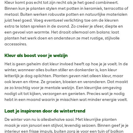
Kleur komt pas echt tot zijn recht als je het goed combineert.
Binnen kun je planten stylen met potten in keramiek, terracotta of
metaal. Buiten werken robuuste potten en natuurlijke materialen
juist heel goed. Voeg eventueel verlichting toe om de kleuren
extra te laten spreken in de avond. Zo creëer je sfeer, diepte en
een gevoel van warmte. Het draait allemaal om balans: laat
planten het werk doen en ondersteun ze met rustige, stijlvolle
accessoires.
Kleur als boost voor je welzijn
Het is geen geheim dat kleur invloed heeft op hoe je je voelt. In de
winter, wanneer alles buiten stiller en donkerder is, kan kleur
letterlijk je dag oplichten. Planten geven niet alleen kleur, maar
ook leven en ritme. Ze groeien, bloeien en veranderen. Dat maakt
ze zo krachtig voor je mentale welzijn. Een kleurrijke omgeving
nodigt uit tot kijken, verzorgen en genieten. Precies wat je nodig
hebt in een maand waarin je misschien wat minder energie voelt.
Laat je inspireren door de wintertrend
De winter van nu is allesbehalve saai. Met kleurrijke planten
maak je van januari een stijlvol, levendig seizoen. Binnen geef je je
interieur een frisse impuls, buiten zorg je voor een tuin of balkon