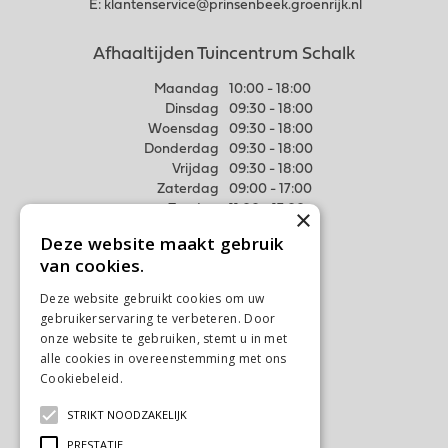
E:
klantenservice@prinsenbeek.groenrijk.nl
Afhaaltijden Tuincentrum Schalk
Maandag
10:00 - 18:00
Dinsdag
09:30 - 18:00
Woensdag
09:30 - 18:00
Donderdag
09:30 - 18:00
Vrijdag
09:30 - 18:00
Zaterdag
09:00 - 17:00
Zondag
11:00 - 17:00
×
Deze website maakt gebruik
Meer weten
van cookies.
Algemene voorwaarden
Deze website gebruikt cookies om uw
Privacy Statement
gebruikerservaring te verbeteren. Door
Disclaimer
onze website te gebruiken, stemt u in met
alle cookies in overeenstemming met ons
Verzenden & Ophalen
Cookiebeleid.
Lees verder
Retourneren & Ruilen
STRIKT NOODZAKELIJK
Contact
Ons tuincentrum
PRESTATIE