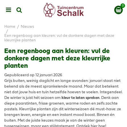
G
a
n
a
a
Home
Nieuws
r
Een regenboog aan kleuren: vul de donkere dagen met deze
c
kleurrijke planten
o
n
Een regenboog aan kleuren: vul de
t
donkere dagen met deze kleurrijke
e
n
planten
t
Gepubliceerd op
12 januari 2026
Grijs buiten, weinig daglicht en lange avonden: januari staat niet
bekend als de meest sprankelende maand. Maar dat betekent
niet dat jouw huis en tuin hetzelfde hoeven te voelen. Integendeel.
De winter is juist hét seizoen om
kleur te laten spreken
. Denk aan
diepe paarstinten, frisse groenen, warme roden en zelfs zachte
pastels. Kleurrijke planten zijn dit winterseizoen dé must-have: ze
brengen leven, energie en een instant mood boost. Binnen én
buiten. Met de juiste keuzes maak je van de winter geen
tussenseizoen, maar een stijlstatement. Ontdek hier hoe!