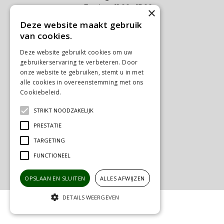
Zondag
11:00 - 17:00
×
Deze website maakt gebruik
Meer weten
van cookies.
Algemene voorwaarden
Deze website gebruikt cookies om uw
Privacy Statement
gebruikerservaring te verbeteren. Door
Disclaimer
onze website te gebruiken, stemt u in met
alle cookies in overeenstemming met ons
Verzenden & Ophalen
Cookiebeleid.
Lees verder
Retourneren & Ruilen
STRIKT NOODZAKELIJK
Contact
PRESTATIE
Ons tuincentrum
TARGETING
FUNCTIONEEL
OPSLAAN EN SLUITEN
ALLES AFWIJZEN
DETAILS WEERGEVEN
© Tuincentrum Schalk
Green Solutions
SUPERFISH Gravel clean l