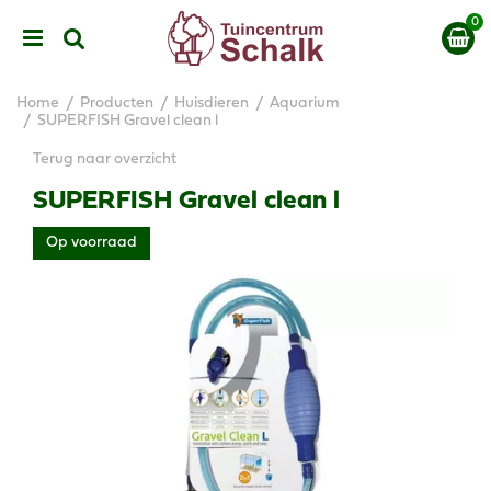
G
a
n
a
a
Home
Producten
Huisdieren
Aquarium
r
SUPERFISH Gravel clean l
c
Terug naar overzicht
o
n
SUPERFISH Gravel clean l
t
e
Op voorraad
n
t