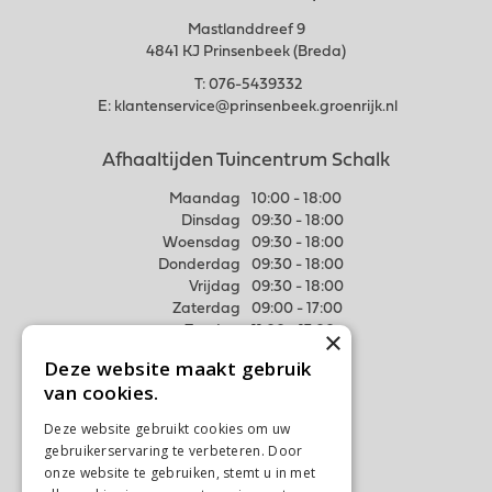
Mastlanddreef 9
4841 KJ Prinsenbeek (Breda)
T:
076-5439332
E:
klantenservice@prinsenbeek.groenrijk.nl
Afhaaltijden Tuincentrum Schalk
Maandag
10:00 - 18:00
Dinsdag
09:30 - 18:00
Woensdag
09:30 - 18:00
Donderdag
09:30 - 18:00
Vrijdag
09:30 - 18:00
Zaterdag
09:00 - 17:00
Zondag
11:00 - 17:00
×
Deze website maakt gebruik
Meer weten
van cookies.
Algemene voorwaarden
Deze website gebruikt cookies om uw
Privacy Statement
gebruikerservaring te verbeteren. Door
Disclaimer
onze website te gebruiken, stemt u in met